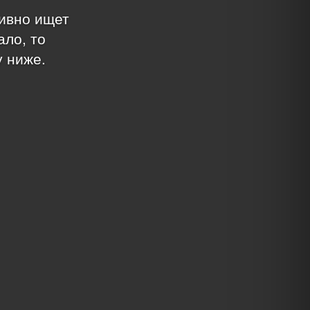
тивно ищет
ало, то
у ниже.